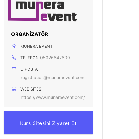
ORGANIZATÖR
MUNERA EVENT
05326842800
TELEFON
E-POSTA
registration@muneraevent.com
WEB SITESI
https://www.muneraevent.com/
Kurs Sitesini Ziyaret Et