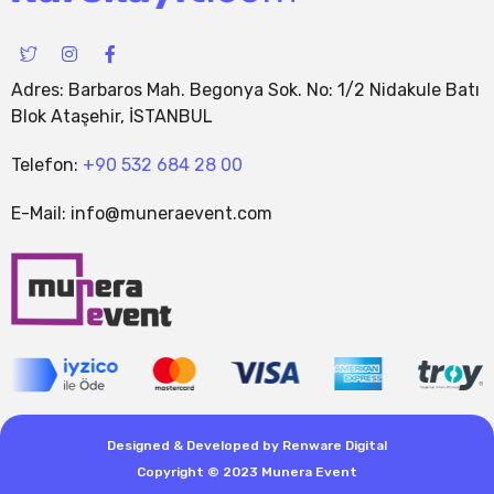
I
I
F
c
n
a
o
s
c
Adres: Barbaros Mah. Begonya Sok. No: 1/2 Nidakule Batı
n
t
e
-
a
b
Blok Ataşehir, İSTANBUL
t
g
o
w
r
o
i
a
k
Telefon:
+90 532 684 28 00
t
m
-
t
f
E-Mail: info@muneraevent.com
e
r
-
1
Designed & Developed by
Renware Digital
Copyright © 2023 Munera Event