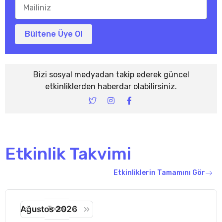
Bültene Üye Ol
Bizi sosyal medyadan takip ederek güncel
etkinliklerden haberdar olabilirsiniz.
I
I
F
c
n
a
o
s
c
n
t
e
-
a
b
t
g
o
w
r
o
Etkinlik Takvimi
i
a
k
t
m
-
t
f
Etkinliklerin Tamamını Gör
e
r
-
1
Ağustos 2026
Today