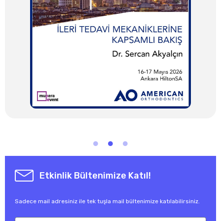
Etkinlik Bültenimize Katıl!
Sadece mail adresiniz ile tek tuşla mail bültenimize katılabilirsiniz.