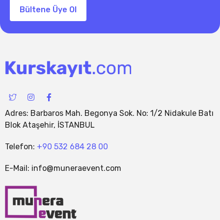
Bültene Üye Ol
I
I
F
c
n
a
o
s
c
Adres: Barbaros Mah. Begonya Sok. No: 1/2 Nidakule Batı
n
t
e
-
a
b
Blok Ataşehir, İSTANBUL
t
g
o
w
r
o
i
a
k
Telefon:
+90 532 684 28 00
t
m
-
t
f
E-Mail: info@muneraevent.com
e
r
-
1