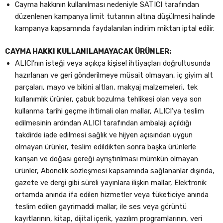
Cayma hakkının kullanılması nedeniyle SATICI tarafından
düzenlenen kampanya limit tutarının altına düşülmesi halinde
kampanya kapsamında faydalanılan indirim miktarı iptal edilir.
CAYMA HAKKI KULLANILAMAYACAK ÜRÜNLER:
ALICI’nın isteği veya açıkça kişisel ihtiyaçları doğrultusunda
hazırlanan ve geri gönderilmeye müsait olmayan, iç giyim alt
parçaları, mayo ve bikini altları, makyaj malzemeleri, tek
kullanımlık ürünler, çabuk bozulma tehlikesi olan veya son
kullanma tarihi geçme ihtimali olan mallar, ALICI’ya teslim
edilmesinin ardından ALICI tarafından ambalajı açıldığı
takdirde iade edilmesi sağlık ve hijyen açısından uygun
olmayan ürünler, teslim edildikten sonra başka ürünlerle
karışan ve doğası gereği ayrıştırılması mümkün olmayan
ürünler, Abonelik sözleşmesi kapsamında sağlananlar dışında,
gazete ve dergi gibi süreli yayınlara ilişkin mallar, Elektronik
ortamda anında ifa edilen hizmetler veya tüketiciye anında
teslim edilen gayrimaddi mallar, ile ses veya görüntü
kayıtlarının, kitap, dijital içerik, yazılım programlarının, veri