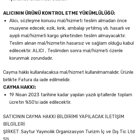
ALICININ ÜRÜNÜ KONTROL ETME YÜKÜMLÜLÜĞÜ:
Alıcı, sözleşme konusu mal/hizmeti teslim almadan önce
muayene edecek; ezik, kırık, ambalajı yırtılmış vb. hasarlı ve
ayıplı mal/hizmeti kargo şirketinden teslim almayacaktır.
Teslim alınan mal/hizmetin hasarsız ve sağlam olduğu kabul
edilecektir. ALICI , Teslimden sonra mal/hizmeti özenle
korunmak zorundadır.
Cayma hakkı kullanılacaksa mal/hizmet kullanılmamalıdır. Ürünle
birlikte Fatura da iade edilmelidir.
CAYMA HAKKI:
19 Nisan 2023 tarihine kadar yapılan yazılı iptallerde toplam
ücretin %50’si iade edilecektir.
SATICININ CAYMA HAKKI BİLDİRİMİ YAPILACAK İLETİŞİM
BİLGİLERİ:
ŞİRKET: Saytur Yayıncılık Organizasyon Turizm İç ve Dış Tic Ltd
Şti