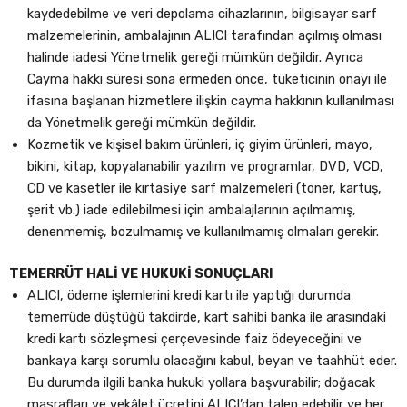
kaydedebilme ve veri depolama cihazlarının, bilgisayar sarf
malzemelerinin, ambalajının ALICI tarafından açılmış olması
halinde iadesi Yönetmelik gereği mümkün değildir. Ayrıca
Cayma hakkı süresi sona ermeden önce, tüketicinin onayı ile
ifasına başlanan hizmetlere ilişkin cayma hakkının kullanılması
da Yönetmelik gereği mümkün değildir.
Kozmetik ve kişisel bakım ürünleri, iç giyim ürünleri, mayo,
bikini, kitap, kopyalanabilir yazılım ve programlar, DVD, VCD,
CD ve kasetler ile kırtasiye sarf malzemeleri (toner, kartuş,
şerit vb.) iade edilebilmesi için ambalajlarının açılmamış,
denenmemiş, bozulmamış ve kullanılmamış olmaları gerekir.
TEMERRÜT HALİ VE HUKUKİ SONUÇLARI
ALICI, ödeme işlemlerini kredi kartı ile yaptığı durumda
temerrüde düştüğü takdirde, kart sahibi banka ile arasındaki
kredi kartı sözleşmesi çerçevesinde faiz ödeyeceğini ve
bankaya karşı sorumlu olacağını kabul, beyan ve taahhüt eder.
Bu durumda ilgili banka hukuki yollara başvurabilir; doğacak
masrafları ve vekâlet ücretini ALICI’dan talep edebilir ve her