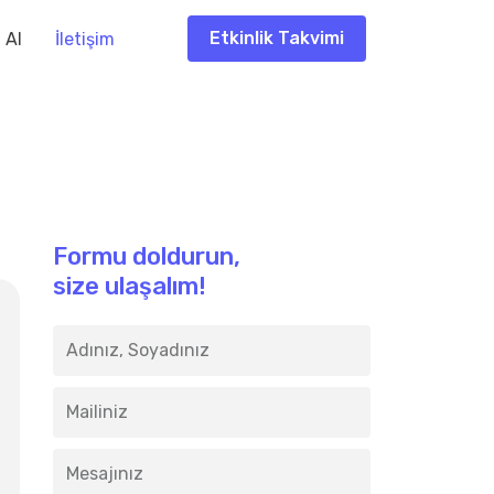
Etkinlik Takvimi
f Al
İletişim
Formu doldurun,
size ulaşalım!