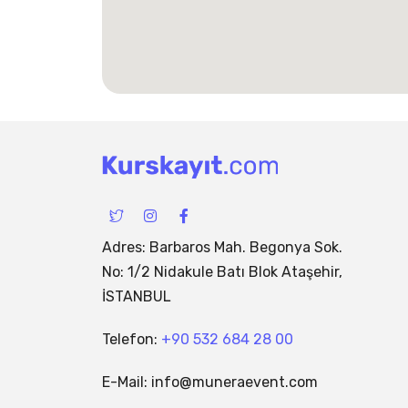
I
I
F
c
n
a
o
s
c
n
t
e
Adres: Barbaros Mah. Begonya Sok.
-
a
b
No: 1/2 Nidakule Batı Blok Ataşehir,
t
g
o
w
r
o
İSTANBUL
i
a
k
t
m
-
t
f
Telefon:
+90 532 684 28 00
e
r
-
E-Mail: info@muneraevent.com
1