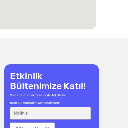
Etkinlik
Bültenimize Katıl!
Sadece mail adresiniz ile tek tuşla
mail bültenimize katılabilirsiniz.
i