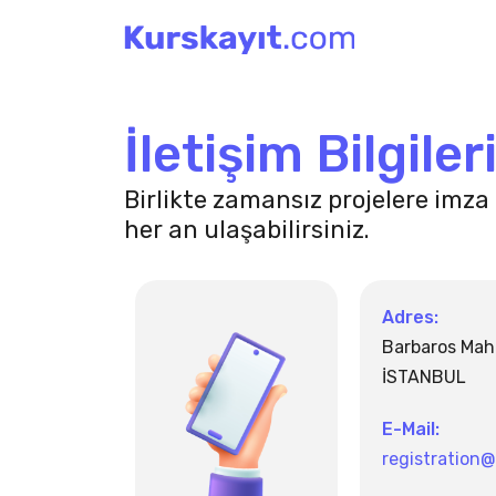
İçeriğe
atla
İletişim Bilgiler
Birlikte zamansız projelere imza 
her an ulaşabilirsiniz.
Adres:
Barbaros Mah.
İSTANBUL
E-Mail:
registratio