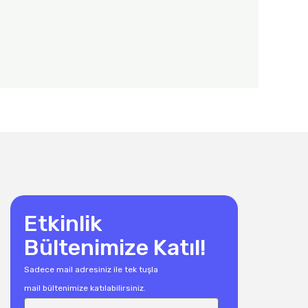
Etkinlik
Bültenimize Katıl!
Sadece mail adresiniz ile tek tuşla
mail bültenimize katılabilirsiniz.