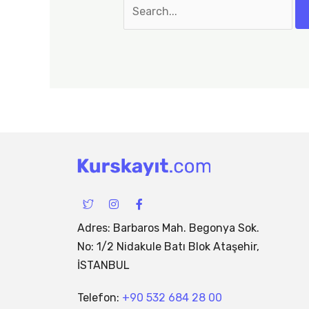
I
I
F
c
n
a
o
s
c
n
t
e
Adres: Barbaros Mah. Begonya Sok.
-
a
b
No: 1/2 Nidakule Batı Blok Ataşehir,
t
g
o
w
r
o
İSTANBUL
i
a
k
t
m
-
t
f
Telefon:
+90 532 684 28 00
e