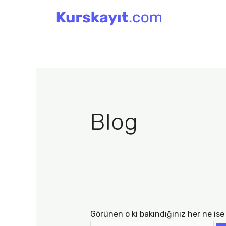
İçeriğe
Search
atla
for:
Blog
Görünen o ki bakındığınız her ne ise 