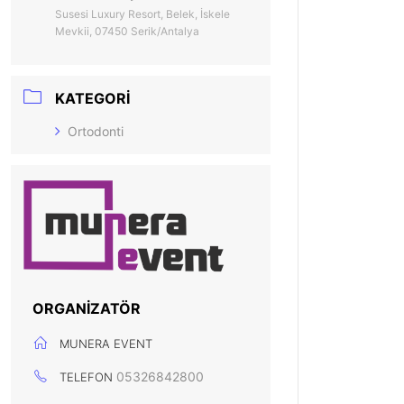
Susesi Luxury Resort, Belek, İskele
Mevkii, 07450 Serik/Antalya
KATEGORI
Ortodonti
ORGANIZATÖR
MUNERA EVENT
05326842800
TELEFON